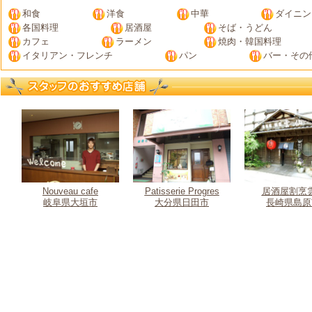
和食
洋食
中華
ダイニン
各国料理
居酒屋
そば・うどん
カフェ
ラーメン
焼肉・韓国料理
イタリアン・フレンチ
パン
バー・その
Nouveau cafe
Patisserie Progres
居酒屋割烹
岐阜県大垣市
大分県日田市
長崎県島原