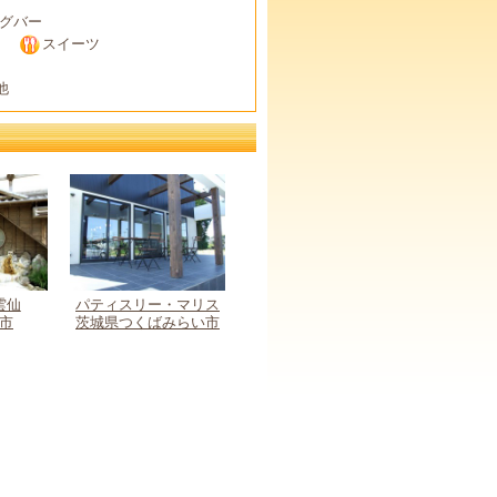
グバー
スイーツ
他
雲仙
パティスリー・マリス
市
茨城県つくばみらい市