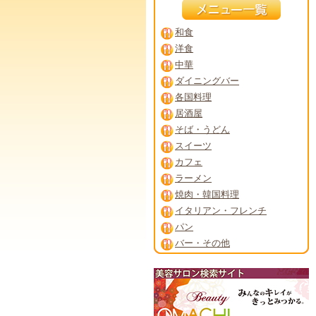
和食
洋食
中華
ダイニングバー
各国料理
居酒屋
そば・うどん
スイーツ
カフェ
ラーメン
焼肉・韓国料理
イタリアン・フレンチ
パン
バー・その他