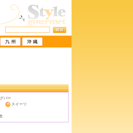
。
グバー
スイーツ
他