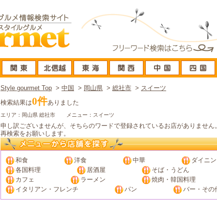
Style gourmet Top
>
中国
>
岡山県
>
総社市
>
スイーツ
0件
検索結果は
ありました
エリア：岡山県 総社市
メニュー：スイーツ
申し訳ございませんが、そちらのワードで登録されているお店がありません
再検索をお願いします。
和食
洋食
中華
ダイニン
各国料理
居酒屋
そば・うどん
カフェ
ラーメン
焼肉・韓国料理
イタリアン・フレンチ
パン
バー・その